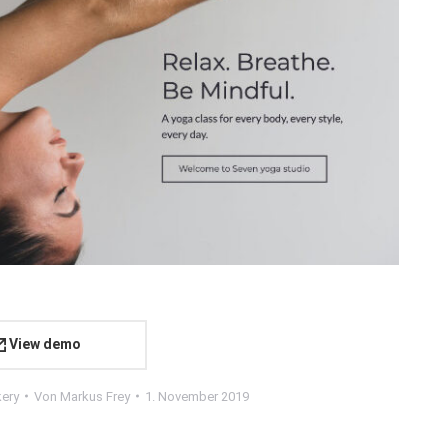
View demo
ery
Von
Markus Frey
1. November 2019