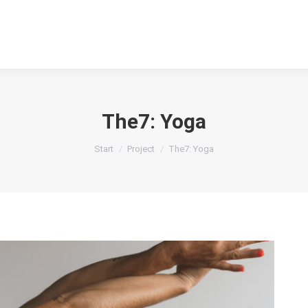
The7: Yoga
Sie befinden sich hier:
Start
Project
The7: Yoga