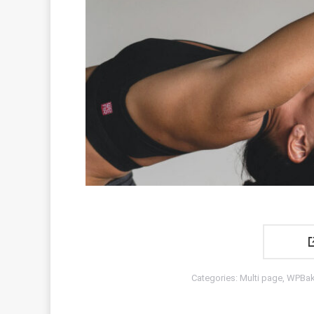
Categories:
Multi page
,
WPBak