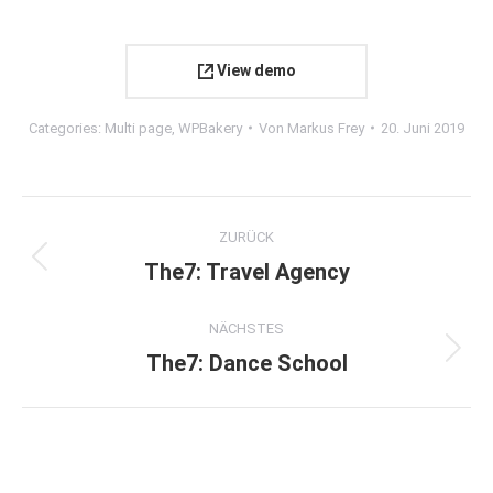
View demo
Categories:
Multi page
,
WPBakery
Von
Markus Frey
20. Juni 2019
Project
ZURÜCK
navigation
The7: Travel Agency
Previous
project:
NÄCHSTES
The7: Dance School
Next
project: