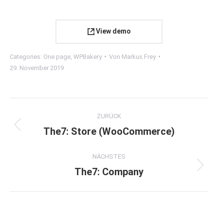
View demo
Categories:
One page
,
WPBakery
Von
Markus Frey
29. November 2019
Project
ZURÜCK
navigation
The7: Store (WooCommerce)
Previous
project:
NÄCHSTES
The7: Company
Next
project: