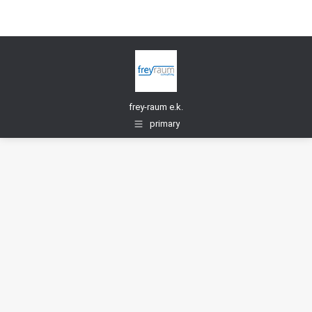
frey-raum e.k.
primary